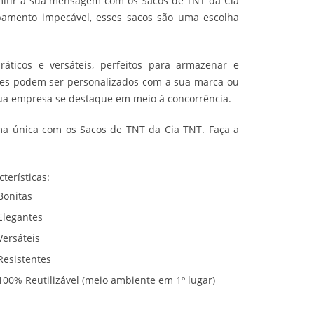
itir a sua mensagem com os Sacos de TNT da Cia
amento impecável, esses sacos são uma escolha
ticos e versáteis, perfeitos para armazenar e
 eles podem ser personalizados com a sua marca ou
sua empresa se destaque em meio à concorrência.
ma única com os Sacos de TNT da Cia TNT. Faça a
cterísticas:
Bonitas
Elegantes
Versáteis
Resistentes
100% Reutilizável (meio ambiente em 1º lugar)