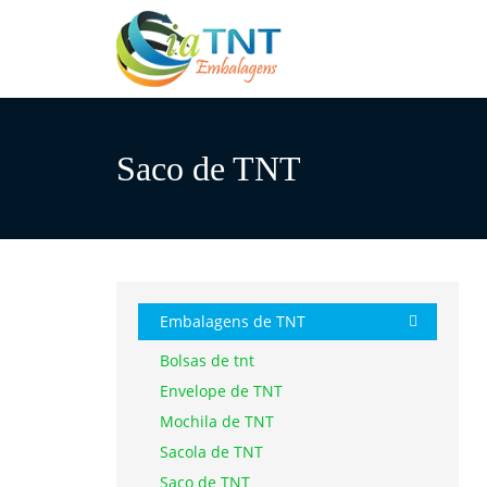
Saco de TNT
Embalagens de TNT
Bolsas de tnt
Envelope de TNT
Mochila de TNT
Sacola de TNT
Saco de TNT