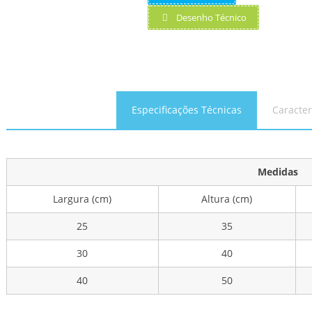
Desenho Técnico
Especificações Técnicas
Caracter
Medidas
Largura (cm)
Altura (cm)
25
35
30
40
40
50