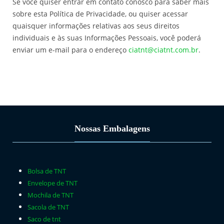
Se você quiser entrar em contato conosco para saber mais
sobre esta Política de Privacidade, ou quiser acessar
quaisquer informações relativas aos seus direitos
individuais e às suas Informações Pessoais, você poderá
enviar um e-mail para o endereço
ciatnt@ciatnt.com.br
.
Nossas Embalagens
Bolsa de TNT
Envelope de TNT
Mochila de TNT
Sacola de TNT
Saco de tnt