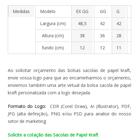
Medidas
Modelo
EX GG
GG
G
M
Largura (cm)
48,5
42
42
24
Altura (cm)
38
36
28
34
fundo (cm)
12
12
11
8
Ao solicitar orçamento das bolsas sacolas de papel kraft,
envie vossa logo para que ao encaminharmos o orçamento,
enviemos também uma arte virtual da bolsa sacola de papel
kraft personalizada com a logo desejada.
Formato do Logo:
CDR (Corel Draw), AI (Illustrator), PDF,
JPG (alta definição), PNG e/ou PSD para analise do nosso
setor de marketing.
Solicite a cotação das Sacolas de Papel Kraft